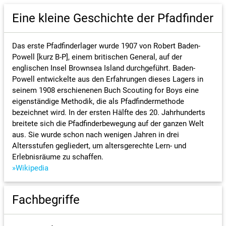
Datenschutzerklärung
VCP Land Bayern
Eine kleine Geschichte der Pfadfinder
VCP Deutschland
Das erste Pfadfinderlager wurde 1907 von Robert Baden-
Freizeit- und Fahrtenbedarf
Powell [kurz B-P], einem britischen General, auf der
englischen Insel Brownsea Island durchgeführt. Baden-
Powell entwickelte aus den Erfahrungen dieses Lagers in
seinem 1908 erschienenen Buch Scouting for Boys eine
eigenständige Methodik, die als Pfadfindermethode
bezeichnet wird. In der ersten Hälfte des 20. Jahrhunderts
breitete sich die Pfadfinderbewegung auf der ganzen Welt
aus. Sie wurde schon nach wenigen Jahren in drei
Altersstufen gegliedert, um altersgerechte Lern- und
Erlebnisräume zu schaffen.
Wikipedia
Fachbegriffe