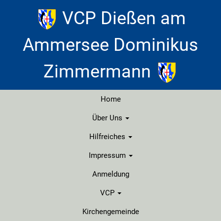
VCP Dießen am
Ammersee Dominikus
Zimmermann
Home
Über Uns
Was sind eigenlich Pfadfinder?
Hilfreiches
Impressum
Der Stamm
Packliste
Stammesordnung
Stammesleitung
Anmeldung
Kontakt
Geschichte
Impressum
VCP
Kirchengemeinde
VCP Region Isar
Disclaimer
Gruppen